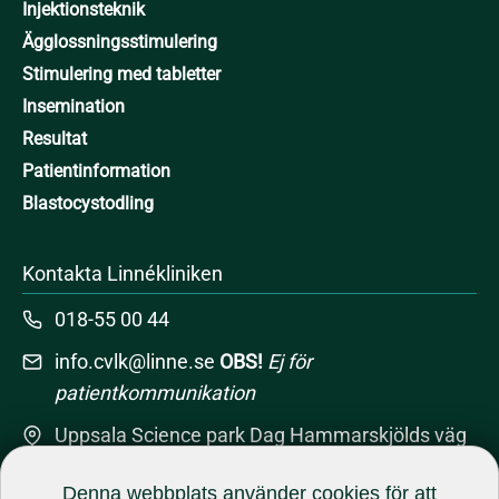
Injektionsteknik
Ägglossningsstimulering
Stimulering med tabletter
Insemination
Resultat
Patientinformation
Blastocystodling
Kontakta Linnékliniken
018-55 00 44
info.cvlk@linne.se
OBS!
Ej för
patientkommunikation
Uppsala Science park Dag Hammarskjölds väg
10A, 751 83 Uppsala
Denna webbplats använder cookies för att